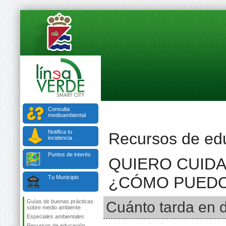
Consulta
medioambiental
Notifica tu
Recursos de ed
incidencia
Puntos de interés
QUIERO CUIDA
¿CÓMO PUEDO
Tu Municipio
Guías de buenas prácticas
Cuánto tarda en
sobre medio ambiente
Especiales ambientales
Recursos de educación