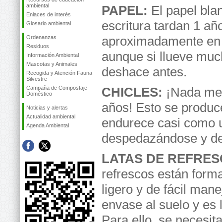
ambiental
PAPEL:
El papel blan
Enlaces de interés
escritura tardan 1 añ
Glosario ambiental
aproximadamente en
Ordenanzas
Residuos
aunque si llueve muc
Información Ambiental
Mascotas y Animales
deshace antes.
Recogida y Atención Fauna
Silvestre
Campaña de Compostaje
CHICLES:
¡Nada me
Doméstico
años! Esto se produc
Noticias y alertas
Actualidad ambiental
endurece casi como u
Agenda Ambiental
despedazándose y de
LATAS DE REFRES
refrescos están forma
ligero y de fácil man
envase al suelo y es 
Para ello, se necesi