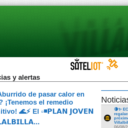
ias y alertas
Aburrido de pasar calor en
Noticia
? ¡Tenemos el remedio
🌘✨ EC
itivo! 🌊⚡ El ▫◾𝗣𝗟𝗔𝗡 𝗝𝗢𝗩𝗘𝗡
regalar
próxim
𝗔𝗟𝗕𝗜𝗟𝗟𝗔...
Villalbi
06/08/