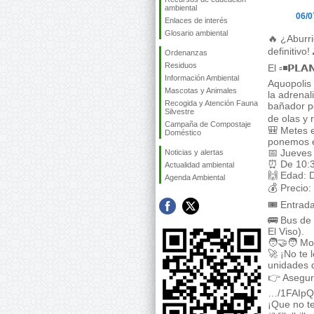
ambiental
06/0
Enlaces de interés
Glosario ambiental
🔥 ¿Aburr
definitivo!
Ordenanzas
Residuos
El ▫◾𝗣𝗟𝗔
Información Ambiental
Aquopolis 
Mascotas y Animales
la adrenal
Recogida y Atención Fauna
bañador po
Silvestre
de olas y r
Campaña de Compostaje
🎒 Metes e
Doméstico
ponemos e
📅 Jueves 
Noticias y alertas
⏰ De 10:3
Actualidad ambiental
🙌 Edad: 
Agenda Ambiental
💰 Precio:
🎟️ Entrad
🚌 Bus de 
El Viso).
🧑‍🤝‍🧑 M
🚀 ¡No te 
unidades 
👉 Asegura
…/1FAIpQ
¡Que no te