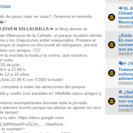
7/2026
📢 EL 
Climati
ido de pasar calor en casa? ¡Tenemos el remedio
muscul
 🌊⚡
Municip
05/08/
 𝗝𝗢𝗩𝗘𝗡 𝗩𝗜𝗟𝗟𝗔𝗟𝗕𝗜𝗟𝗟𝗔 ◾▫ te lleva directo al
de Villanueva de la Cañada, el parque acuático donde
¿Estás
ina y los chapuzones están asegurados. Prepara el
En nues
rque te espera un día brutal de toboganes, piscina
contamo
que pas
isas con amigos. 🏄‍♂️💦
04/08/
n la mochila la toalla y la crema, que nosotros
l resto:
🎭✨ ¡Vi
30 de julio.
0 h a 21:00 h.
Teatro
De 12 a 18 años.
cultura
adelant
 ¡Solo 22,95 € con TODO incluido!
03/08/
a completa a todas las atracciones del parque.
♻️ ¿Sa
ida y vuelta (con paradas en Villalbilla casco antiguo y
residu
son or
onitores acompañantes durante toda la jornada.
correct
lo pienses mucho porque las plazas se agotan en cero
03/08/
de tiempo!
 tu sitio: https://docs.google.com/
LSdRlhbrp0FwS2Jm_…/viewform…
 lo cuenten!✨️