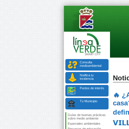
Consulta
medioambiental
Notifica tu
Notic
incidencia
Puntos de interés
🔥 ¿
casa
Tu Municipio
defin
Guías de buenas prácticas
sobre medio ambiente
𝗩𝗜𝗟
Especiales ambientales
Recursos de educación