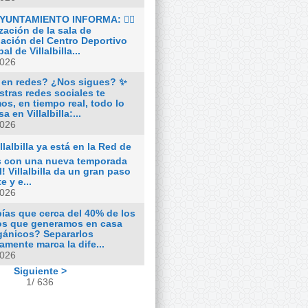
AYUNTAMIENTO INFORMA: 🏋️‍♂️
zación de la sala de
ación del Centro Deportivo
al de Villalbilla...
2026
 en redes? ¿Nos sigues? ✨
tras redes sociales te
s, en tiempo real, todo lo
a en Villalbilla:...
2026
llalbilla ya está en la Red de
s con una nueva temporada
l! Villalbilla da un gran paso
e y e...
2026
bías que cerca del 40% de los
os que generamos en casa
gánicos? Separarlos
amente marca la dife...
2026
Siguiente >
1/ 636