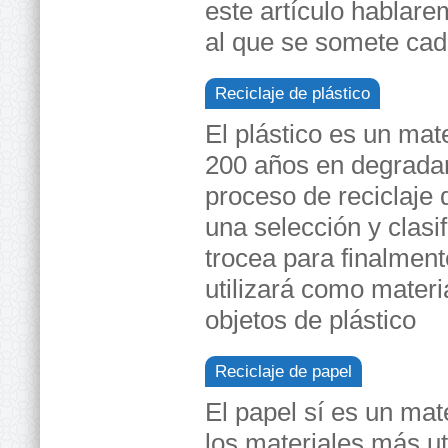
este artículo hablare
al que se somete cad
Reciclaje de plástico
El plástico es un mat
200 años en degradars
proceso de reciclaje d
una selección y clasi
trocea para finalment
utilizará como materi
objetos de plástico
Reciclaje de papel
El papel sí es un ma
los materiales más u