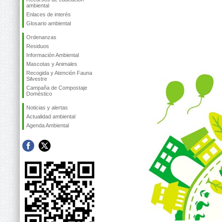
ambiental
Enlaces de interés
Glosario ambiental
Ordenanzas
Residuos
Información Ambiental
Mascotas y Animales
Recogida y Atención Fauna
Silvestre
Campaña de Compostaje
Doméstico
Noticias y alertas
Actualidad ambiental
Agenda Ambiental