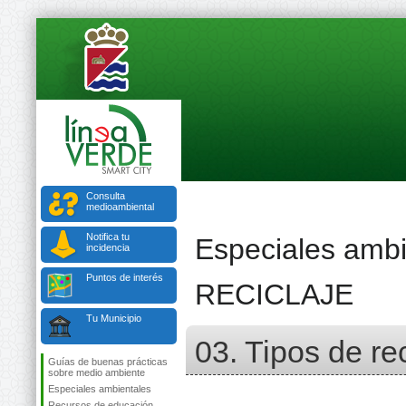
Consulta
medioambiental
Notifica tu
Especiales ambi
incidencia
Puntos de interés
RECICLAJE
Tu Municipio
03. Tipos de rec
Guías de buenas prácticas
sobre medio ambiente
Especiales ambientales
Recursos de educación