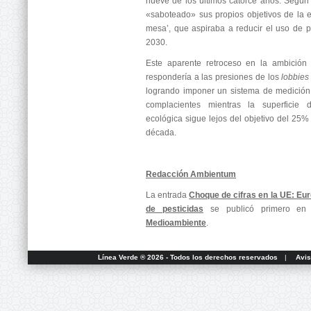
nueve de los últimos catorce años. Según l
«saboteado» sus propios objetivos de la es
mesa’, que aspiraba a reducir el uso de 
2030.
Este aparente retroceso en la ambición
respondería a las presiones de los
lobbies
logrando imponer un sistema de medición
complacientes mientras la superficie 
ecológica sigue lejos del objetivo del 25%
década.
Redacción Ambientum
La entrada
Choque de cifras en la UE: Eur
de pesticidas
se publicó primero e
Medioambiente
.
Línea Verde ® 2026 - Todos los derechos reservados
|
Avis