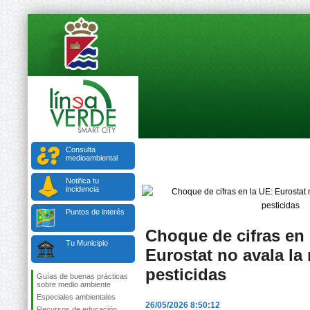
Consulta
medioambiental
Notifica tu
incidencia
Puntos de interés
Choque de cifras en 
Tu Municipio
Eurostat no avala la
pesticidas
Guías de buenas prácticas
sobre medio ambiente
Especiales ambientales
26/05/2026 8:50:12
Recursos de educación