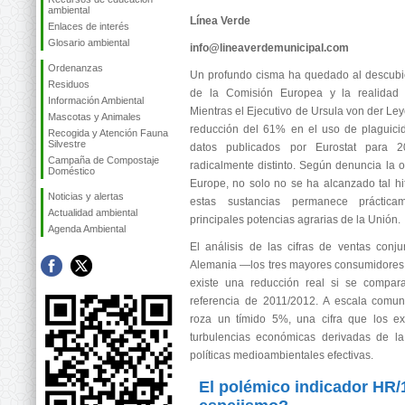
ambiental
Línea Verde
Enlaces de interés
Glosario ambiental
info@lineaverdemunicipal.com
Ordenanzas
Un profundo cisma ha quedado al descubiert
Residuos
de la Comisión Europea y la realidad es
Información Ambiental
Mientras el Ejecutivo de Ursula von der Le
Mascotas y Animales
reducción del 61% en el uso de plaguicid
Recogida y Atención Fauna
Silvestre
datos publicados por Eurostat para 2
Campaña de Compostaje
radicalmente distinto. Según denuncia la 
Doméstico
Europe, no solo no se ha alcanzado tal h
Noticias y alertas
estas sustancias permanece práctic
Actualidad ambiental
principales potencias agrarias de la Unión.
Agenda Ambiental
El análisis de las cifras de ventas conj
Alemania —los tres mayores consumidores
existe una reducción real si se compara
referencia de 2011/2012. A escala comun
roza un tímido 5%, una cifra que los ex
turbulencias económicas derivadas de l
políticas medioambientales efectivas.
El polémico indicador HR/