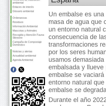
ambiental
Enlaces de interés
Glosario ambiental
Un embalse es una 
Ordenanzas
masa de agua que c
Residuos
Información Ambiental
un entorno natural
Mascotas y Animales
Recogida y Atención Fauna
consecuencia de la
Silvestre
Campaña de Compostaje
transformaciones re
Doméstico
por los seres human
Noticias y alertas
Actualidad ambiental
usamos demasiada
Agenda Ambiental
embalsada y llueve 
embalse se vaciará 
entorno natural que
embalse se degrada
Durante el año 202