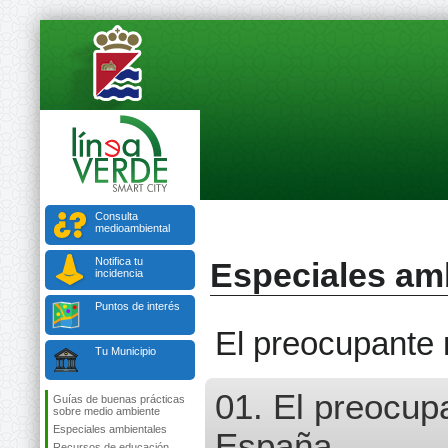
Consulta
medioambiental
Notifica tu
Especiales am
incidencia
Puntos de interés
El preocupante 
Tu Municipio
01. El preocup
Guías de buenas prácticas
sobre medio ambiente
Especiales ambientales
España
Recursos de educación