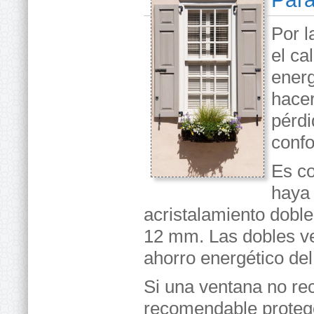
Por l
el ca
energ
hacer
pérdi
confo
Es co
haya 
acristalamiento dobl
12 mm. Las dobles ve
ahorro energético de
Si una ventana no rec
recomendable protege