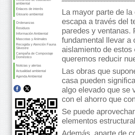
ambiental
Enlaces de interés
La mayor parte de la
Glosario ambiental
escapa a través del t
Ordenanzas
Residuos
paredes y ventanas. P
Información Ambiental
fundamental llevar a
Mascotas y Animales
Recogida y Atención Fauna
aislamiento de estos
Silvestre
Campaña de Compostaje
queremos reducir nu
Doméstico
Noticias y alertas
Las obras que supone
Actualidad ambiental
Agenda Ambiental
casa pueden significa
algo elevado que se 
con el ahorro que con
Se puede aprovechar 
elementos estructural
Además, aparte de con