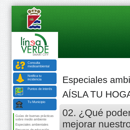
Consulta
medioambiental
Notifica tu
Especiales ambi
incidencia
Puntos de interés
AÍSLA TU HOG
Tu Municipio
02. ¿Qué podem
Guías de buenas prácticas
sobre medio ambiente
mejorar nuestr
Especiales ambientales
Recursos de educación