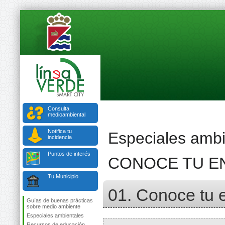
Consulta
medioambiental
Notifica tu
Especiales ambi
incidencia
Puntos de interés
CONOCE TU E
Tu Municipio
01. Conoce tu e
Guías de buenas prácticas
sobre medio ambiente
Especiales ambientales
Recursos de educación