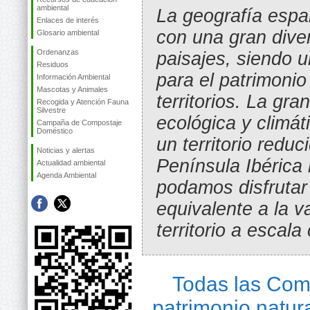
ambiental
La geografía espa
Enlaces de interés
con una gran dive
Glosario ambiental
Ordenanzas
paisajes, siendo u
Residuos
para el patrimonio
Información Ambiental
Mascotas y Animales
territorios. La gra
Recogida y Atención Fauna
Silvestre
ecológica y climát
Campaña de Compostaje
Doméstico
un territorio redu
Noticias y alertas
Península Ibérica
Actualidad ambiental
Agenda Ambiental
podamos disfrutar
equivalente a la v
territorio a escala
Todas las Co
patrimonio natur