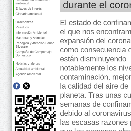
durante el coro
ambiental
Enlaces de interés
Glosario ambiental
El estado de confina
Ordenanzas
Residuos
el que nos encontram
Información Ambiental
Mascotas y Animales
expansión del coronav
Recogida y Atención Fauna
Silvestre
como consecuencia d
Campaña de Compostaje
Doméstico
están disminuyendo
Noticias y alertas
notablemente los niv
Actualidad ambiental
Agenda Ambiental
contaminación, mejo
la calidad del aire de
planeta. Tras unas c
semanas de confinam
debido al coronavirus
las escasas razones 