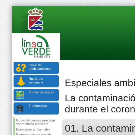
Consulta
medioambiental
Notifica tu
Especiales ambi
incidencia
Puntos de interés
La contaminación
durante el coron
Tu Municipio
Guías de buenas prácticas
sobre medio ambiente
01. La contamin
Especiales ambientales
Recursos de educación