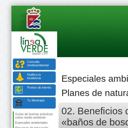
Consulta
medioambiental
Notifica tu
Especiales ambi
incidencia
Puntos de interés
Planes de natur
Tu Municipio
02. Beneficios 
Guías de buenas prácticas
sobre medio ambiente
«baños de bos
Especiales ambientales
Recursos de educación