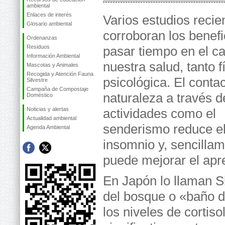
ambiental
Enlaces de interés
Varios estudios recie
Glosario ambiental
corroboran los benefi
Ordenanzas
Residuos
pasar tiempo en el c
Información Ambiental
nuestra salud, tanto 
Mascotas y Animales
Recogida y Atención Fauna
psicológica. El contac
Silvestre
Campaña de Compostaje
naturaleza a través d
Doméstico
Noticias y alertas
actividades como el
Actualidad ambiental
senderismo reduce el 
Agenda Ambiental
insomnio y, sencilla
puede mejorar el apren
En Japón lo llaman S
del bosque o «baño d
los niveles de cortis