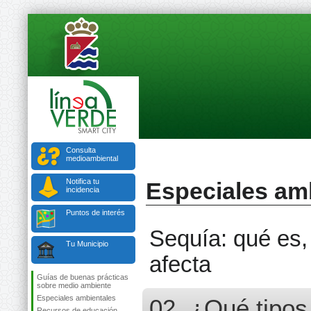
Consulta
medioambiental
Notifica tu
Especiales am
incidencia
Puntos de interés
Sequía: qué es,
Tu Municipio
afecta
Guías de buenas prácticas
sobre medio ambiente
Especiales ambientales
02. ¿Qué tipos
Recursos de educación