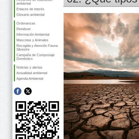
ambiental
Enlaces de interés
Glosario ambiental
Ordenanzas
Residuos
Información Ambiental
Mascotas y Animales
Recogida y Atención Fauna
Silvestre
Campaña de Compostaje
Doméstico
Noticias y alertas
Actualidad ambiental
Agenda Ambiental