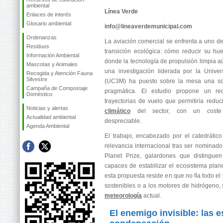
ambiental
Línea Verde
Enlaces de interés
Glosario ambiental
info@lineaverdemunicipal.com
Ordenanzas
La aviación comercial se enfrenta a uno de
Residuos
transición ecológica: cómo reducir su hu
Información Ambiental
donde la tecnología de propulsión limpia a
Mascotas y Animales
una investigación liderada por la Univer
Recogida y Atención Fauna
Silvestre
(UC3M) ha puesto sobre la mesa una sol
Campaña de Compostaje
pragmática. El estudio propone un red
Doméstico
trayectorias de vuelo que permitiría redu
Noticias y alertas
climático
del sector, con un coste o
Actualidad ambiental
despreciable.
Agenda Ambiental
El trabajo, encabezado por el catedrátic
relevancia internacional tras ser nominado 
Planet Prize, galardones que distinguen 
capaces de estabilizar el ecosistema plane
esta propuesta reside en que no fía todo el
sostenibles o a los motores de hidrógeno, s
meteorología
actual.
El enemigo invisible: las e